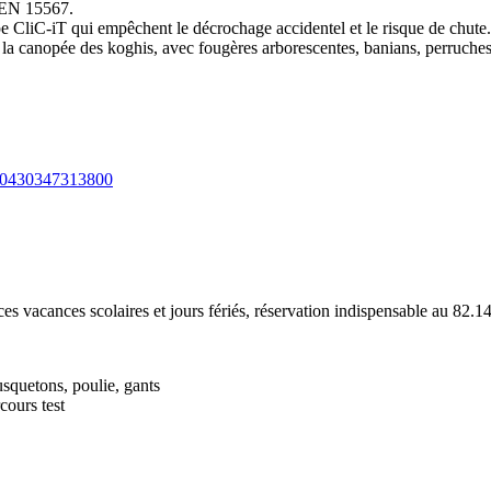
-EN 15567.
e CliC-iT qui empêchent le décrochage accidentel et le risque de chute.
ffre la canopée des koghis, avec fougères arborescentes, banians, perruc
160430347313800
es vacances scolaires et jours fériés, réservation indispensable au 82.14
ousquetons, poulie, gants
cours test