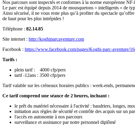
Nos parcours sont inspectés et conformes à la norme européenne NF
Le parc est équipé depuis 2014 de mousquetons « intelligents » de typ
Ainsi sécurisé, il ne vous reste plus qu’à profiter du spectacle qu’o
de haut pour les plus intrépides !
Téléphone :
82.14.85
Site internet :
http://koghiparcaventure.com
Facebook :
https://www.facebook.com/pages/Koghi-parc-aventure/
Tarifs :
plein tarif : 4000 cfp/pers
tarif -12ans : 3500 cfp/pers
Tarif valable sur les créneaux horaires publics : week-ends, permanenc
Ce tarif comprend une séance de 2 heures, incluant :
le prêt du matériel nécessaire à l'activité : baudriers, longes, m
initiation aux règles de sécurité et contrôle des acquis sur un par
l'accès en autonomie à nos parcours
surveillance et assistance par notre personnel diplômé