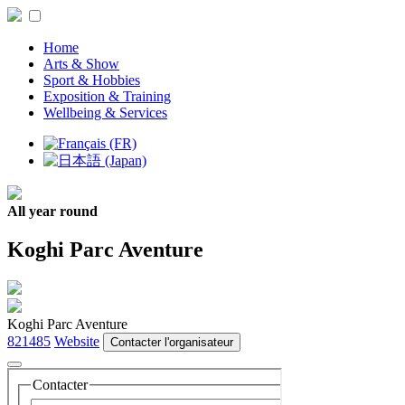
Home
Arts & Show
Sport & Hobbies
Exposition & Training
Wellbeing & Services
All year round
Koghi Parc Aventure
Koghi Parc Aventure
821485
Website
Contacter l'organisateur