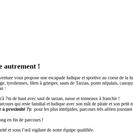
e autrement !
ture vous propose une escapade ludique et sportive au coeur de la lux
inge, tyroliennes, filets à grimper, sauts de Tarzan, ponts népalais, canopy
un :
'à 7m de haut avec saut de tarzan, nasse et tonneaux à franchir !
ours qui reste familial et ludique avec son mât de pirate et son petit m
 à proximité ?):
pour les plus intrépides, parcours très aérien jouxtan
ng en fin de parcours !
ité et sous l’œil vigilant de notre équipe qualifiée.