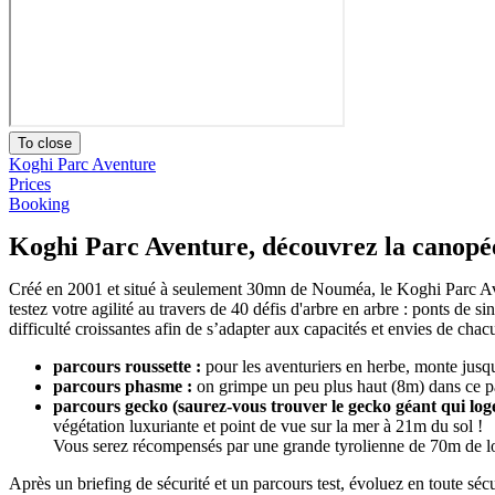
To close
Koghi Parc Aventure
Prices
Booking
Koghi Parc Aventure, découvrez la canopé
Créé en 2001 et situé à seulement 30mn de Nouméa, le Koghi Parc Aven
testez votre agilité au travers de 40 défis d'arbre en arbre : ponts de s
difficulté croissantes afin de s’adapter aux capacités et envies de chac
parcours roussette :
pour les aventuriers en herbe, monte jusqu
parcours phasme :
on grimpe un peu plus haut (8m) dans ce parc
parcours gecko (saurez-vous trouver le gecko géant qui loge
végétation luxuriante et point de vue sur la mer à 21m du sol !
Vous serez récompensés par une grande tyrolienne de 70m de lo
Après un briefing de sécurité et un parcours test, évoluez en toute sécur