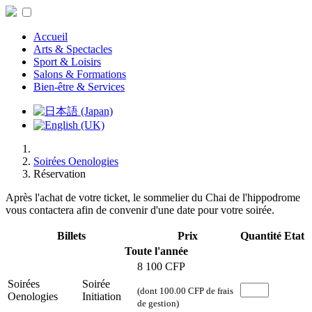
Accueil
Arts & Spectacles
Sport & Loisirs
Salons & Formations
Bien-être & Services
Soirées Oenologies
Réservation
Après l'achat de votre ticket, le sommelier du Chai de l'hippodrome
vous contactera afin de convenir d'une date pour votre soirée.
Billets
Prix
Quantité
Etat
Toute l'année
8 100 CFP
Soirées
Soirée
(dont 100.00 CFP de frais
Oenologies
Initiation
de gestion)