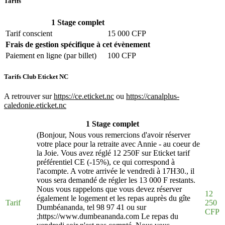
Tarifs
1 Stage complet
Tarif conscient
15 000 CFP
Frais de gestion spécifique à cet évènement
Paiement en ligne (par billet)
100 CFP
Tarifs Club Eticket NC
A retrouver sur
https://ce.eticket.nc
ou
https://canalplus-
caledonie.eticket.nc
1 Stage complet
(Bonjour, Nous vous remercions d'avoir réserver
votre place pour la retraite avec Annie - au coeur de
la Joie. Vous avez réglé 12 250F sur Eticket tarif
préférentiel CE (-15%), ce qui correspond à
l'acompte. A votre arrivée le vendredi à 17H30., il
vous sera demandé de régler les 13 000 F restants.
Nous vous rappelons que vous devez réserver
12
également le logement et les repas auprès du gîte
Tarif
250
Dumbéananda, tel 98 97 41 ou sur
CFP
;https://www.dumbeananda.com Le repas du